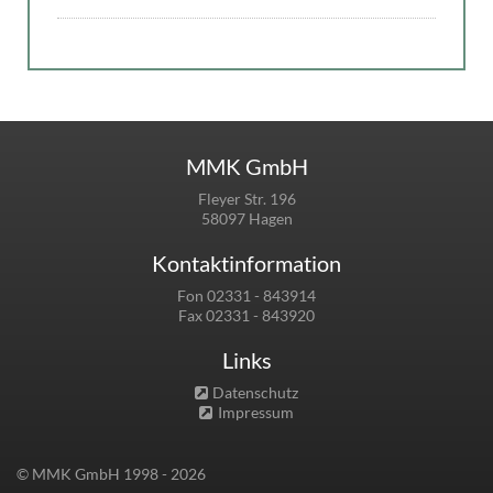
MMK GmbH
Fleyer Str. 196
58097 Hagen
Kontaktinformation
Fon 02331 - 843914
Fax 02331 - 843920
Links
Datenschutz
Impressum
© MMK GmbH 1998 - 2026