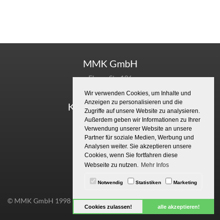
MMK GmbH
Fleyer Str. 196
58097 Hagen
Wir verwenden Cookies, um Inhalte und
Anzeigen zu personalisieren und die
Kontaktinformation
Zugriffe auf unsere Website zu analysieren.
Außerdem geben wir Informationen zu Ihrer
Fon 02331 - 843914
Verwendung unserer Website an unsere
Fax 02331 - 843920
Partner für soziale Medien, Werbung und
Analysen weiter. Sie akzeptieren unsere
Links
Cookies, wenn Sie fortfahren diese
Datenschutz
Webseite zu nutzen.
Mehr Infos
Impressum
Notwendig
Statistiken
Marketing
© MMK GmbH 1998 - 2026
Cookies zulassen!
alle akzeptieren!